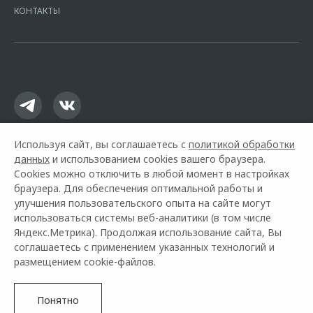
Москва, ул. Каланчевская, д. 27. Ген.лицензия ЦБ РФ № 1326 от
КОНТАКТЫ
16.01.2015. Предложение ограничено и не является публичной
офертой.
Используя сайт, вы соглашаетесь с
политикой обработки
данных
и использованием cookies вашего браузера.
Cookies можно отключить в любой момент в настройках
браузера. Для обеспечения оптимальной работы и
улучшения пользовательского опыта на сайте могут
использоваться системы веб-аналитики (в том числе
Горячая линия OMODA:
+7 (391) 290-27-07
Яндекс.Метрика). Продолжая использование сайта, Вы
соглашаетесь с применением указанных технологий и
© 2026 Медведь Альянс
размещением cookie-файлов.
Модельный ряд
Архивные модели
Контакты
Правовая информация
Понятно