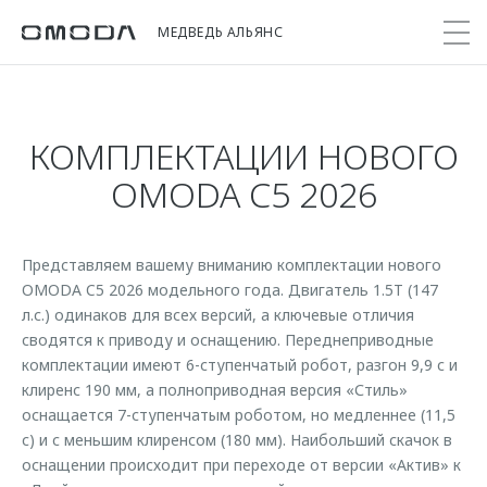
МЕДВЕДЬ АЛЬЯНС
КОМПЛЕКТАЦИИ НОВОГО
Покупателям
Мир OMODA
Владельцам
Модели
OMODA C5 2026
C5
Выбор и покупка
Сервис
О бренде
от 2 299 000 ₽*
Сравнить комплектации
Записаться на сервис
Новости
Представляем вашему вниманию комплектации нового
Записаться на тест-драйв
Кузовной ремонт
OMODA C5 2026 модельного года. Двигатель 1.5T (147
Онлайн-сервисы
C7
л.с.) одинаков для всех версий, а ключевые отличия
Cпецпредложения
Поддержка
Приложение O&J
сводятся к приводу и оснащению. Переднеприводные
от 2 739 000 ₽*
Прайс-листы
комплектации имеют 6-ступенчатый робот, разгон 9,9 с и
Помощь на дороге
Клуб владельцев OMODA
OMODA Лизинг
клиренс 190 мм, а полноприводная версия «Стиль»
Гарантия
Бренд JAECOO
оснащается 7-ступенчатым роботом, но медленнее (11,5
Кредит и страхование
Дополнительная техническая поддержка
с) и с меньшим клиренсом (180 мм). Наибольший скачок в
оснащении происходит при переходе от версии «Актив» к
Правовая информация
Кредитные программы
Руководства по эксплуатации