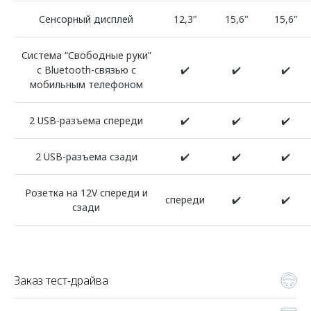
Сенсорный дисплей
12,3"
15,6"
15,6"
Система “Свободные руки”
с Bluetooth-связью с
✔️
✔️
✔️
мобильным телефоном
2 USB-разъема спереди
✔️
✔️
✔️
2 USB-разъема сзади
✔️
✔️
✔️
Розетка на 12V спереди и
спереди
✔️
✔️
сзади
Заказ тест-драйва