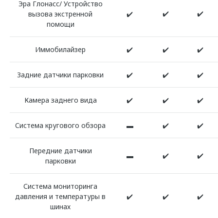
Эра Глонасс/ Устройство
✔️
✔️
вызова экстренной
✔️
помощи
Иммобилайзер
✔️
✔️
✔️
Задние датчики парковки
✔️
✔️
✔️
Камера заднего вида
✔️
✔️
✔️
Система кругового обзора
▬
✔️
✔️
Передние датчики
▬
✔️
✔️
парковки
Система мониторинга
давления и температуры в
✔️
✔️
✔️
шинах