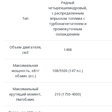
Рядный
четырёхцилиндровый,
с распределенным
Тип
впрыском топлива с
турбонагнетателем и
промежуточным
охлаждением
Объем двигателя,
1498
см3
Максимальная
мощность, кВт/
108/5500 (147 л.с.)
об.мин. (л.с.)
Максимальный
крутящий момент,
210 (1750-4000)
Нм/об.мин.