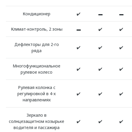
Кондиционер
✔️
▬
▬
Климат-контроль, 2 зоны
▬
✔️
✔️
Дефлекторы для 2-го
✔️
✔️
✔️
ряда
Многофункциональное
✔️
✔️
✔️
рулевое колесо
Рулевая колонка с
регулировкой в 4-х
✔️
✔️
✔️
направлениях
Зеркало в
солнцезащитном козырьке
✔️
✔️
✔️
водителя и пассажира