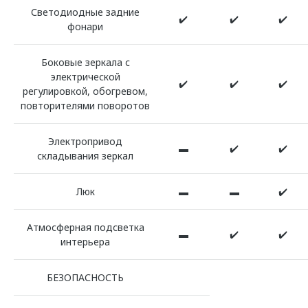
Светодиодные задние
✔️
✔️
✔️
фонари
Боковые зеркала с
электрической
✔️
✔️
✔️
регулировкой, обогревом,
повторителями поворотов
Электропривод
▬
✔️
✔️
складывания зеркал
Люк
▬
▬
✔️
Атмосферная подсветка
▬
✔️
✔️
интерьера
БЕЗОПАСНОСТЬ