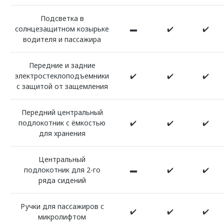
Подсветка в
солнцезащитном козырьке
▬
✔️
✔️
водителя и пассажира
Передние и задние
электростеклоподъемники
✔️
✔️
✔️
с защитой от защемления
Передний центральный
подлокотник с ёмкостью
✔️
✔️
✔️
для хранения
Центральный
подлокотник для 2-го
▬
✔️
✔️
ряда сидений
Ручки для пассажиров с
✔️
✔️
✔️
микролифтом