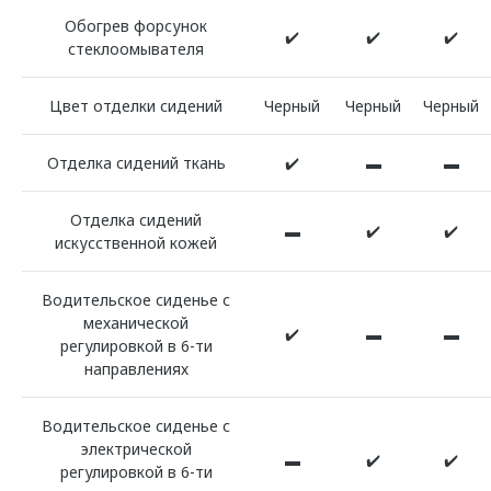
Обогрев форсунок
✔️
✔️
✔️
стеклоомывателя
Цвет отделки сидений
Черный
Черный
Черный
Отделка сидений ткань
✔️
▬
▬
Отделка сидений
▬
✔️
✔️
искусственной кожей
Водительское сиденье с
механической
✔️
▬
▬
регулировкой в 6-ти
направлениях
Водительское сиденье с
электрической
▬
✔️
✔️
регулировкой в 6-ти