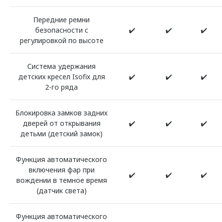
Передние ремни
безопасности с
✔️
✔️
✔️
регулировкой по высоте
Система удержания
детских кресел Isofix для
✔️
✔️
✔️
2-го ряда
Блокировка замков задних
дверей от открывания
✔️
✔️
✔️
детьми (детский замок)
Функция автоматического
включения фар при
✔️
✔️
✔️
вождении в темное время
(датчик света)
Функция автоматического