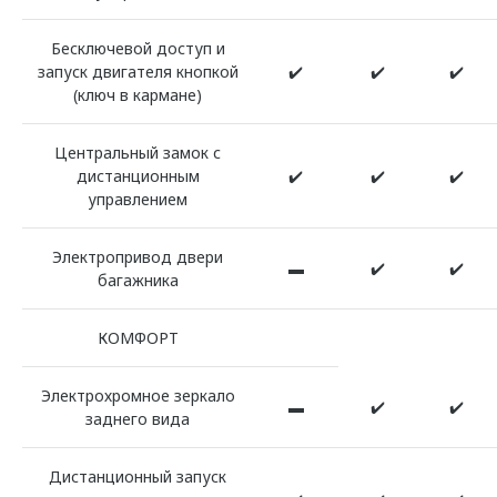
Бесключевой доступ и
запуск двигателя кнопкой
✔️
✔️
✔️
(ключ в кармане)
Центральный замок с
дистанционным
✔️
✔️
✔️
управлением
Электропривод двери
▬
✔️
✔️
багажника
КОМФОРТ
Электрохромное зеркало
▬
✔️
✔️
заднего вида
Дистанционный запуск