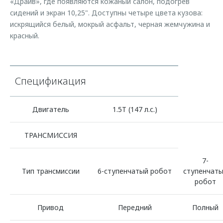
«Драйв», где появляются кожаный салон, подогрев
Страхование
Клиентская поддержка
сидений и экран 10,25". Доступны четыре цвета кузова:
Обратная связь
Кредитный калькулятор
искрящийся белый, мокрый асфальт, черная жемчужина и
O&J Автоклуб
красный.
Аксессуары
Клуб владельцев OMODA
Одежда и сувениры
Приложение O&J
Оригинальные аксессуары
Спецификация
Аксессуары
Запчасти
Одежда и сувениры
Двигатель
1.5T (147 л.с.)
Трейд-ин
Оригинальные аксессуары
Калькулятор трейд-ин
Запчасти
ТРАНСМИССИЯ
7-
Тип трансмиссии
6-ступенчатый робот
ступенчат
робот
Привод
Передний
Полный