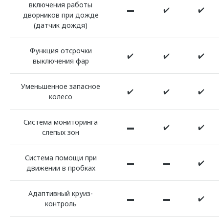
включения работы
▬
✔️
✔️
дворников при дожде
(датчик дождя)
Функция отсрочки
✔️
✔️
✔️
выключения фар
Уменьшенное запасное
✔️
✔️
✔️
колесо
Система мониторинга
▬
✔️
✔️
слепых зон
Система помощи при
▬
▬
✔️
движении в пробках
Адаптивный круиз-
▬
▬
✔️
контроль