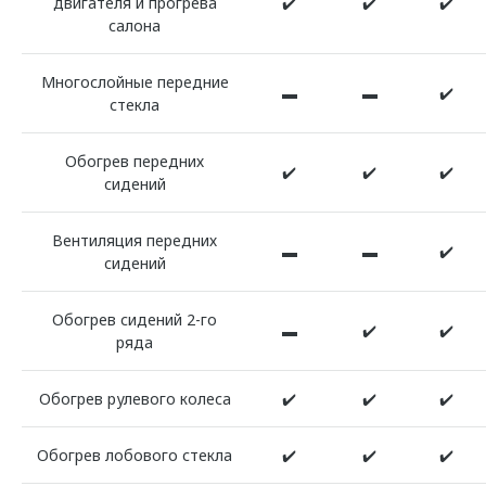
двигателя и прогрева
✔️
✔️
✔️
салона
Многослойные передние
▬
▬
✔️
стекла
Обогрев передних
✔️
✔️
✔️
сидений
Вентиляция передних
▬
▬
✔️
сидений
Обогрев сидений 2-го
▬
✔️
✔️
ряда
Обогрев рулевого колеса
✔️
✔️
✔️
Обогрев лобового стекла
✔️
✔️
✔️