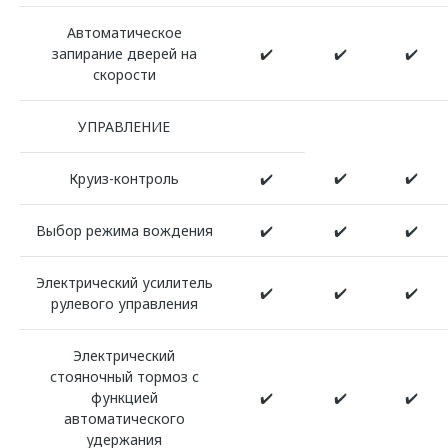
Автоматическое
запирание дверей на
✔️
✔️
✔️
скорости
УПРАВЛЕНИЕ
✔️
✔️
Круиз-контроль
✔️
Выбор режима вождения
✔️
✔️
✔️
Электрический усилитель
✔️
✔️
✔️
рулевого управления
Электрический
стояночный тормоз с
функцией
✔️
✔️
✔️
автоматического
удержания