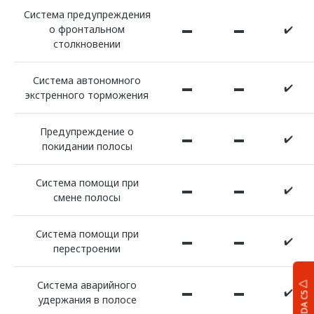
Система предупреждения
о фронтальном
▬
▬
✔️
столкновении
Система автономного
▬
▬
✔️
экстренного торможения
Предупреждение о
▬
▬
✔️
покидании полосы
Система помощи при
▬
▬
✔️
смене полосы
Система помощи при
▬
▬
✔️
перестроении
Система аварийного
▬
▬
✔️
OMODA C5
удержания в полосе