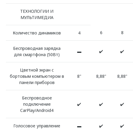
ТЕХНОЛОГИИ И
МУЛЬТИМЕДИА
6
8
Количество динамиков
4
Беспроводная зарядка
▬
✔️
✔️
для смартфона (50Вт)
Цветной экран с
бортовым компьютером в
8"
8,88"
8,88"
панели приборов
Беспроводное
подключение
✔️
✔️
✔️
CarPlay/Android4
Голосовое управление
▬
✔️
✔️