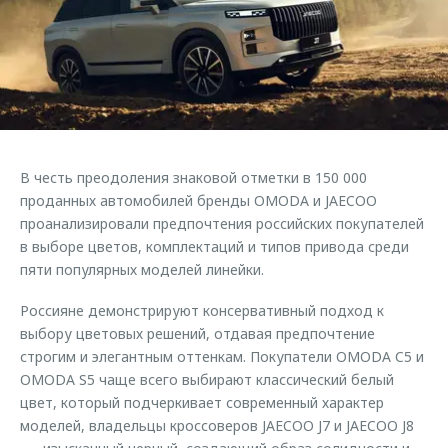
Страхование
Клиентская поддержка
Обратная связь
Кредитный калькулятор
O&J Автоклуб
Аксессуары
Клуб владельцев OMODA
Одежда и сувениры
Приложение O&J
Оригинальные аксессуары
Аксессуары
В честь преодоления знаковой отметки в 150 000
Запчасти
Одежда и сувениры
проданных автомобилей бренды OMODA и JAECOO
проанализировали предпочтения российских покупателей
Трейд-ин
Оригинальные аксессуары
в выборе цветов, комплектаций и типов привода среди
Калькулятор трейд-ин
Запчасти
пяти популярных моделей линейки.
Россияне демонстрируют консервативный подход к
выбору цветовых решений, отдавая предпочтение
строгим и элегантным оттенкам. Покупатели OMODA C5 и
OMODA S5 чаще всего выбирают классический белый
цвет, который подчеркивает современный характер
моделей, владельцы кроссоверов JAECOO J7 и JAECOO J8