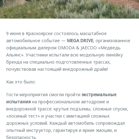
Страхование
Клиентская поддержка
Обратная связь
Кредитный калькулятор
O&J Автоклуб
Аксессуары
Клуб владельцев OMODA
9 июня в Красноярске состоялось масштабное
Одежда и сувениры
Приложение O&J
автомобильное событие —
MEGA DRIVE
, организованное
Оригинальные аксессуары
официальным дилером OMODA & JAECOO «Медведь
Аксессуары
Альянс». Участники испытали всю модельную линейку
Запчасти
бренда на специально подготовленных трассах,
Одежда и сувениры
почувствовав настоящий внедорожный драйв!
Трейд-ин
Оригинальные аксессуары
Калькулятор трейд-ин
Запчасти
Как это было:
Гости мероприятия смогли пройти
экстремальные
испытания
на профессиональном автодроме и
внедорожной трассе: крутые подъемы, сложные спуски,
«лосиный тест» и участки с имитацией сложных
дорожных условий. Каждый автомобиль сопровождал
опытный инструктор, гарантируя и яркие эмоции, и
безопасность.