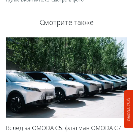
Смотрите также
OMODA C5
:
Вслед за OMODA C5: флагман OMODA C7
П