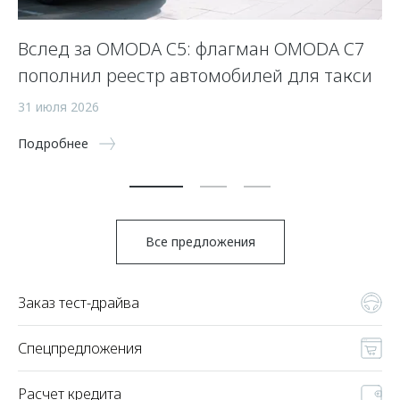
:
Вслед за OMODA C5: флагман OMODA C7
П
пополнил реестр автомобилей для такси
—
31 июля 2026
21
Подробнее
По
Все предложения
Заказ тест-драйва
Спецпредложения
Расчет кредита