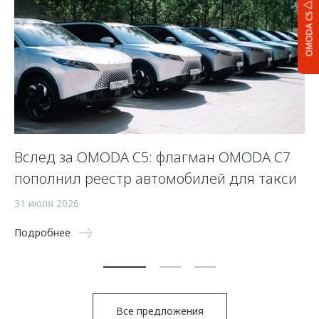
OMODA C5
:
Вслед за OMODA C5: флагман OMODA C7
П
пополнил реестр автомобилей для такси
—
31 июля 2026
21
Подробнее
По
Все предложения