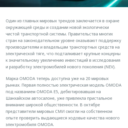
Страхование
Клиентская поддержка
Обратная связь
Кредитный калькулятор
O&J Автоклуб
Один из главных мировых трендов заключается в охране
Аксессуары
Клуб владельцев OMODA
окружающей среды и создании новой экологически
чистой транспортной системы. Правительства многих
Одежда и сувениры
Приложение O&J
стран на законодательном уровне оказывают поддержку
Оригинальные аксессуары
производителям и владельцам транспортных средств на
Аксессуары
Запчасти
электрической тяге, что подталкивает крупные концерны
Одежда и сувениры
к значительному увеличению инвестиций в исследования
Трейд-ин
Оригинальные аксессуары
и разработку электромобилей нового поколения (NEV).
Калькулятор трейд-ин
Запчасти
Марка OMODA теперь доступна уже на 20 мировых
рынках. Первая полностью электрическая модель OMODA
под названием OMODA E5, дебютировавшая на
Шанхайском автосалоне, уже привлекла пристальное
внимание широкой общественности. В октябре
представители мировых СМИ смогли на собственном
опыте проверить выдающиеся ходовые качества нового
электромобиля OMODA.