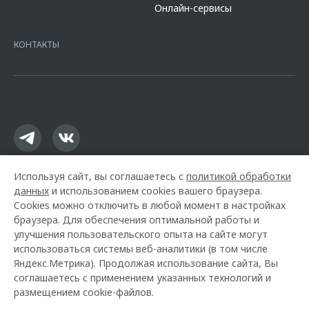
Онлайн-сервисы
platformId=alfasite
Кредит предоставляет АО Альфа-Банк. ИНН
7728168971 ОГРН 1027700067328 место нахождение 107078, г.
Москва, ул. Каланчевская, д. 27. Ген.лицензия ЦБ РФ № 1326 от
КОНТАКТЫ
16.01.2015. Предложение ограничено и не является публичной
офертой.
Используя сайт, вы соглашаетесь с
политикой обработки
данных
и использованием cookies вашего браузера.
Cookies можно отключить в любой момент в настройках
браузера. Для обеспечения оптимальной работы и
улучшения пользовательского опыта на сайте могут
использоваться системы веб-аналитики (в том числе
Горячая линия OMODA:
+7 (391) 290-27-07
Яндекс.Метрика). Продолжая использование сайта, Вы
соглашаетесь с применением указанных технологий и
© 2026 Медведь Альянс
размещением cookie-файлов.