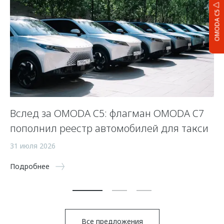
OMODA C5
:
Вслед за OMODA C5: флагман OMODA C7
П
пополнил реестр автомобилей для такси
—
31 июля 2026
21
Подробнее
По
Все предложения