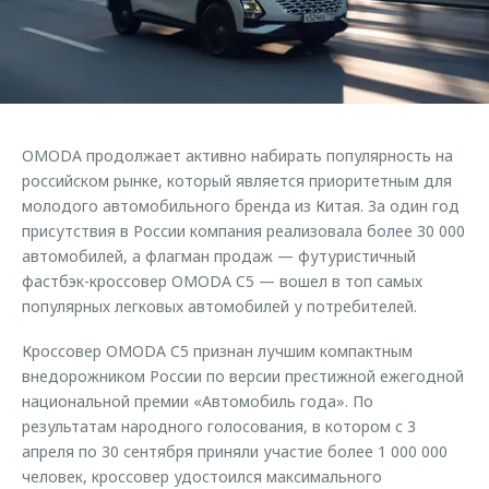
Страхование
Клиентская поддержка
Обратная связь
Кредитный калькулятор
O&J Автоклуб
Аксессуары
Клуб владельцев OMODA
Одежда и сувениры
Приложение O&J
OMODA продолжает активно набирать популярность на
Оригинальные аксессуары
российском рынке, который является приоритетным для
Аксессуары
Запчасти
молодого автомобильного бренда из Китая. За один год
Одежда и сувениры
присутствия в России компания реализовала более 30 000
Трейд-ин
Оригинальные аксессуары
автомобилей, а флагман продаж — футуристичный
фастбэк-кроссовер OMODA C5 — вошел в топ самых
Калькулятор трейд-ин
Запчасти
популярных легковых автомобилей у потребителей.
Кроссовер OMODA C5 признан лучшим компактным
внедорожником России по версии престижной ежегодной
национальной премии «Автомобиль года». По
результатам народного голосования, в котором с 3
апреля по 30 сентября приняли участие более 1 000 000
человек, кроссовер удостоился максимального