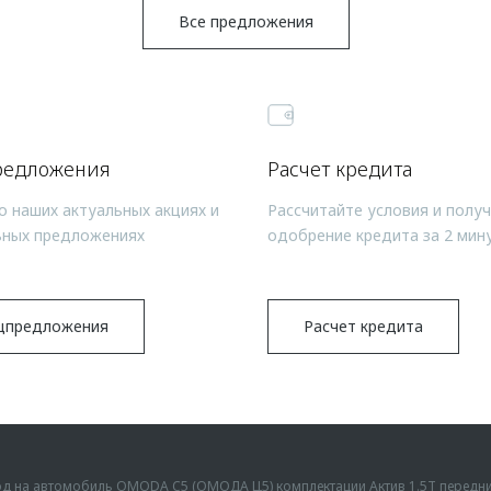
Все предложения
редложения
Расчет кредита
о наших актуальных акциях и
Рассчитайте условия и полу
ьных предложениях
одобрение кредита за 2 мин
цпредложения
Расчет кредита
ыгод на автомобиль OMODA C5 (ОМОДА Ц5) комплектации Актив 1.5Т передн