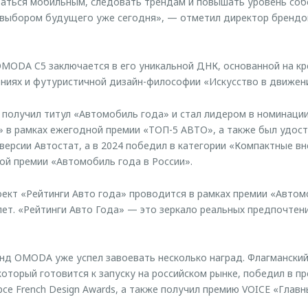
ваться мобильным, следовать трендам и повышать уровень соб
выбором будущего уже сегодня», — отметил директор бренд
MODA C5 заключается в его уникальной ДНК, основанной на к
ниях и футуристичной дизайн-философии «Искусство в движен
 получил титул «Автомобиль года» и стал лидером в номинаци
 в рамках ежегодной премии «ТОП-5 АВТО», а также был удост
версии Автостат, а в 2024 победил в категории «Компактные в
й премии «Автомобиль года в России».
ект «Рейтинги Авто года» проводится в рамках премии «Автом
лет. «Рейтинги Авто Года» — это зеркало реальных предпочтен
енд OMODA уже успел завоевать несколько наград. Флагмански
оторый готовится к запуску на российском рынке, победил в п
е French Design Awards, а также получил премию VOICE «Главн