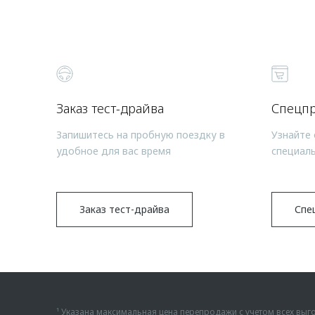
Заказ тест-драйва
Спецп
Запишитесь на пробную поездку в
Узнайте 
удобное для вас время
специал
Заказ тест-драйва
Спе
¹ Указана максимальная цена перепродажи с учетом всех в