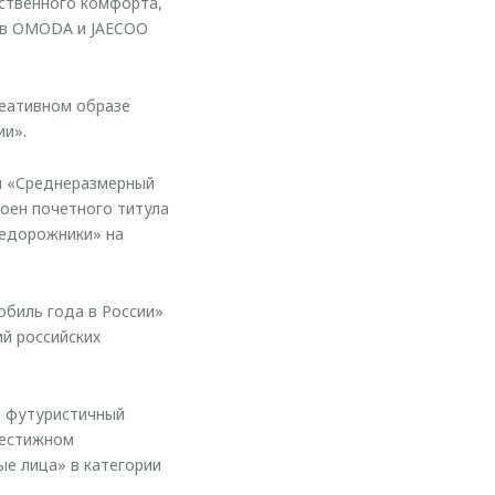
ственного комфорта,
ов OMODA и JAECOO
реативном образе
ии».
и «Среднеразмерный
оен почетного титула
недорожники» на
обиль года в России»
ий российских
й футуристичный
рестижном
ые лица» в категории