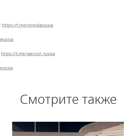
:
https://t.me/omodarussia
arussia
:
https://t.me/jaecoo\_russia
orussia
Смотрите также