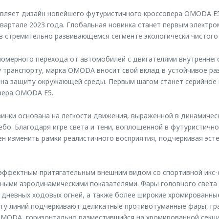
ляет дизайн новейшего футуристичного кроссовера OMODA E5,
вартале 2023 года. Глобальная новинка станет первым электр
 стремительно развивающемся сегменте экологически чистого 
омерного перехода от автомобилей с двигателями внутреннего
 транспорту, марка OMODA вносит свой вклад в устойчивое р
 на защиту окружающей среды. Первым шагом станет серийное
вера OMODA E5.
инки основана на легкости движения, выраженной в динамичес
бо. Благодаря игре света и тени, воплощенной в футуристичн
н изменить рамки реалистичного восприятия, подчеркивая эст
 эффектным притягательным внешним видом со спортивной икс-
ными аэродинамическими показателями. Фары головного света
дневных ходовых огней, а также более широкие хромированные
ту линий подчеркивают деликатные противотуманные фары, гр
MODA, горизонтально разместившийся на хромированной секци