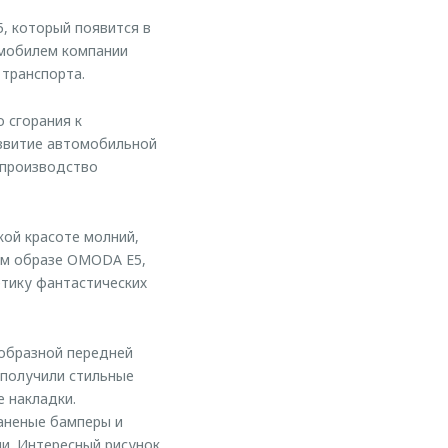
 который появится в
омобилем компании
транспорта.
 сгорания к
азвитие автомобильной
 производство
кой красоте молний,
ом образе OMODA E5,
етику фантастических
образной передней
 получили стильные
 накладки.
аненые бамперы и
и. Интересный рисунок