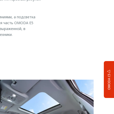
иниями, а подсветка
яя часть OMODA E5
выраженной, в
ехники.
OMODA C5