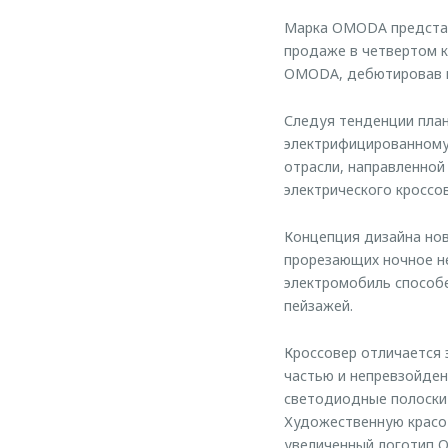
Марка OMODA представ
продаже в четвертом к
OMODA, дебютировав в
Следуя тенденции план
электрифицированному
отрасли, направленной
электрического кроссо
Концепция дизайна нов
прорезающих ночное не
электромобиль способе
пейзажей.
Кроссовер отличается
частью и непревзойден
светодиодные полоски 
Художественную красо
увеличенный логотип O