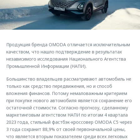
Страхование
Клиентская поддержка
Обратная связь
Кредитный калькулятор
O&J Автоклуб
Аксессуары
Клуб владельцев OMODA
Одежда и сувениры
Приложение O&J
Продукция бренда OMODA отличается исключительным
Оригинальные аксессуары
качеством, что нашло подтверждение в результатах
Аксессуары
Запчасти
независимого исследования Национального Агентства
Одежда и сувениры
Промышленной Информации (НАПИ).
Трейд-ин
Оригинальные аксессуары
Большинство владельцев рассматривают автомобиль не
Калькулятор трейд-ин
Запчасти
только как средство передвижения, но и способ
вложения финансов. Потому немаловажным критерием
при покупке нового автомобиля является сохранение его
остаточной стоимости. Согласно прогнозу, сделанному
маркетинговым агентством НАПИ по итогам 4 квартала
2023 года, стильный фастбэк-кроссовер OMODA C5 через
3 года сохранит 88,9% от своей первоначальной цены,
что является вторым показателем среди всех легковых