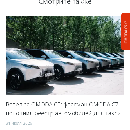
Смотрите также
OMODA C5
:
Вслед за OMODA C5: флагман OMODA C7
П
пополнил реестр автомобилей для такси
—
31 июля 2026
21