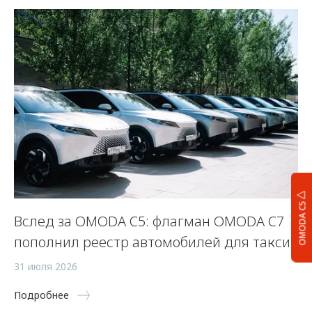
OMODA C5
:
Вслед за OMODA C5: флагман OMODA C7
П
пополнил реестр автомобилей для такси
—
31 июля 2026
21
Подробнее
По