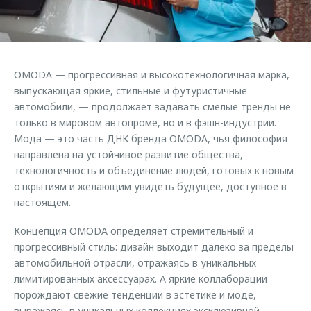
Страхование
Клиентская поддержка
Обратная связь
Кредитный калькулятор
O&J Автоклуб
Аксессуары
Клуб владельцев OMODA
ОMODA — прогрессивная и высокотехнологичная марка,
Одежда и сувениры
Приложение O&J
выпускающая яркие, стильные и футуристичные
Оригинальные аксессуары
автомобили, — продолжает задавать смелые тренды не
Аксессуары
только в мировом автопроме, но и в фэшн-индустрии.
Запчасти
Мода — это часть ДНК бренда OMODA, чья философия
Одежда и сувениры
направлена на устойчивое развитие общества,
Трейд-ин
Оригинальные аксессуары
технологичность и объединение людей, готовых к новым
Калькулятор трейд-ин
Запчасти
открытиям и желающим увидеть будущее, доступное в
настоящем.
Концепция OMODA определяет стремительный и
прогрессивный стиль: дизайн выходит далеко за пределы
автомобильной отрасли, отражаясь в уникальных
лимитированных аксессуарах. А яркие коллаборации
порождают свежие тенденции в эстетике и моде,
выражаясь в уникальных коллекциях эксклюзивной