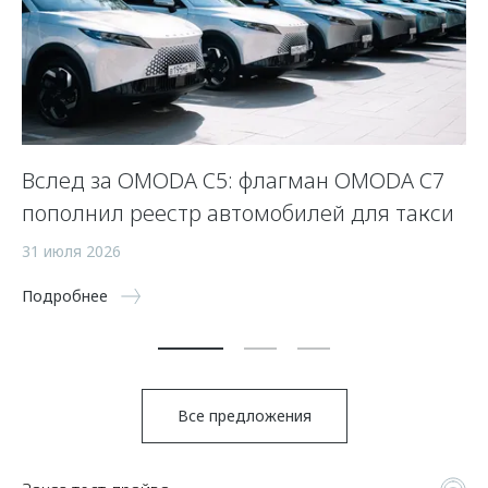
:
Вслед за OMODA C5: флагман OMODA C7
П
пополнил реестр автомобилей для такси
—
31 июля 2026
21
Подробнее
По
Все предложения