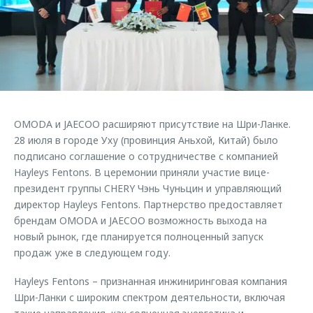
Страхование
Клиентская поддержка
Обратная связь
Кредитный калькулятор
O&J Автоклуб
Аксессуары
Клуб владельцев OMODA
Одежда и сувениры
Приложение O&J
Оригинальные аксессуары
Аксессуары
OMODA и JAECOO расширяют присутствие на Шри-Ланке.
Запчасти
Одежда и сувениры
28 июля в городе Уху (провинция Аньхой, Китай) было
подписано соглашение о сотрудничестве с компанией
Трейд-ин
Оригинальные аксессуары
Hayleys Fentons. В церемонии приняли участие вице-
Калькулятор трейд-ин
Запчасти
президент группы CHERY Чэнь Чуньцин и управляющий
директор Hayleys Fentons. Партнерство предоставляет
брендам OMODA и JAECOO возможность выхода на
новый рынок, где планируется полноценный запуск
продаж уже в следующем году.
Hayleys Fentons – признанная инжиниринговая компания
Шри-Ланки с широким спектром деятельности, включая