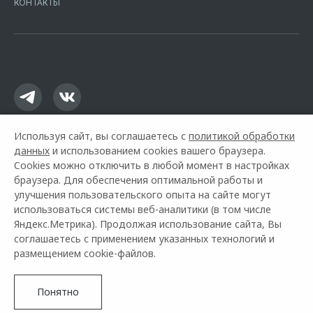
КОНТАКТЫ
16.01.2015. Предложение ограничено и не является публичной
офертой.
Используя сайт, вы соглашаетесь с
политикой обработки
данных
и использованием cookies вашего браузера.
Cookies можно отключить в любой момент в настройках
браузера. Для обеспечения оптимальной работы и
улучшения пользовательского опыта на сайте могут
использоваться системы веб-аналитики (в том числе
Горячая линия OMODA:
+7 (391) 290-27-07
Яндекс.Метрика). Продолжая использование сайта, Вы
соглашаетесь с применением указанных технологий и
© 2026 Медведь Альянс
размещением cookie-файлов.
Модельный ряд
Архивные модели
Контакты
Правовая информация
Понятно