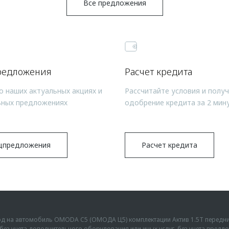
Все предложения
редложения
Расчет кредита
о наших актуальных акциях и
Рассчитайте условия и полу
ьных предложениях
одобрение кредита за 2 мин
цпредложения
Расчет кредита
ыгод на автомобиль OMODA C5 (ОМОДА Ц5) комплектации Актив 1.5Т передн
г., без учета дополнительного оборудования или иных услуг, без учета пре