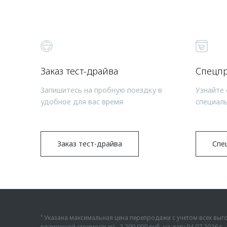
Заказ тест-драйва
Спецп
Запишитесь на пробную поездку в
Узнайте 
удобное для вас время
специал
Заказ тест-драйва
Спе
¹ Указана максимальная цена перепродажи с учетом всех в
возможной стоимостью) - 2 299 000 руб. на дату 04.07.2026 