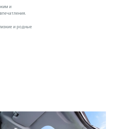
рким и
впечатления.
лизкие и родные