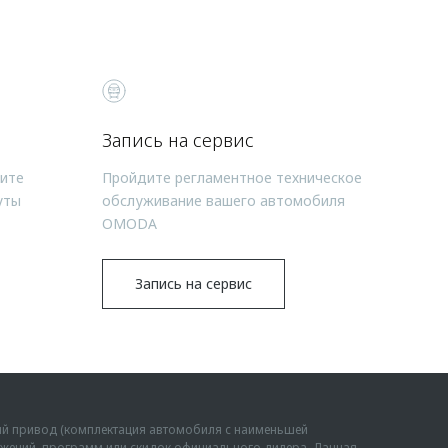
Запись на сервис
чите
Пройдите регламентное техническое
уты
обслуживание вашего автомобиля
OMODA
Запись на сервис
ий привод (комплектация автомобиля с наименьшей
дложений, программ или скидок официального дилера. Данная