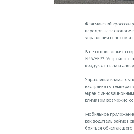
Флагманский кроссове
передовых технологиче
управления голосом и 
В ее основе лежит сов
N95/FFP2. Устройство 
воздух от пыли и аллер
Управление климатом в
настраивать температу
экран с инновационным
климатом возможно со
Мобильное приложение
как водитель займет св
бояться обжигающего и