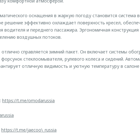
разу комфортной атмосферой.
матического оснащения в жаркую погоду становится система в
е решение эффективно охлаждает поверхность кресел, обеспе
 водителя и переднего пассажира. Эргономичная конструкция
елению воздушных потоков.
 отлично справляется зимний пакет. Он включает системы обог
л, форсунок стеклоомывателя, рулевого колеса и сидений. Авто
антирует отличную видимость и уютную температуру в салоне
:
https://t.me/omodarussia
arussia
:
https://t.me/jaecoo\_russia