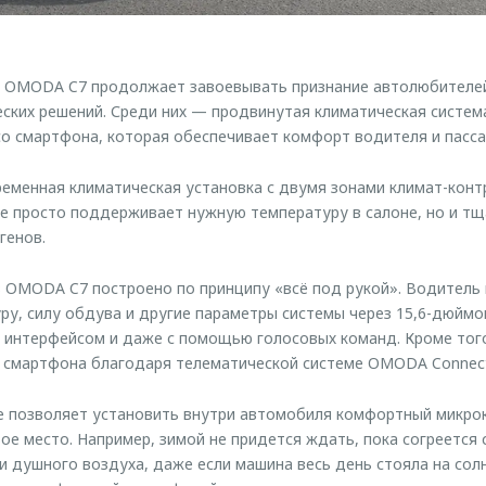
р OMODA C7 продолжает завоевывать признание автолюбителе
ских решений. Среди них — продвинутая климатическая систе
со смартфона, которая обеспечивает комфорт водителя и пасс
ременная климатическая установка с двумя зонами климат-конт
не просто поддерживает нужную температуру в салоне, но и т
генов.
 OMODA C7 построено по принципу «всё под рукой». Водитель
ру, силу обдува и другие параметры системы через 15,6-дюйм
 интерфейсом и даже с помощью голосовых команд. Кроме тог
 смартфона благодаря телематической системе OMODA Connec
 позволяет установить внутри автомобиля комфортный микрок
ое место. Например, зимой не придется ждать, пока согреется 
 душного воздуха, даже если машина весь день стояла на сол