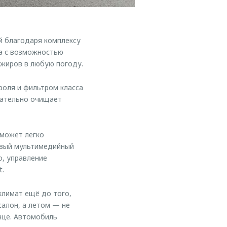
й благодаря комплексу
ма с возможностью
ажиров в любую погоду.
роля и фильтром класса
щательно очищает
 может легко
овый мультимедийный
о, управление
t.
лимат ещё до того,
салон, а летом — не
нце. Автомобиль