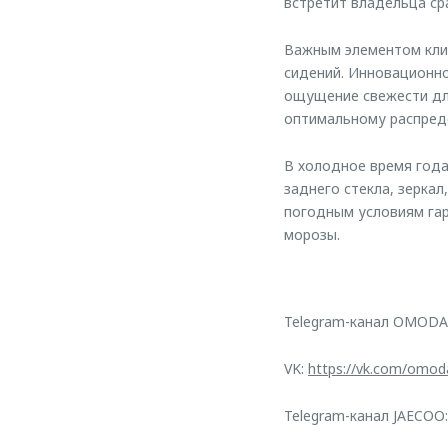
встретит владельца с
Важным элементом кли
сидений. Инновационно
ощущение свежести для
оптимальному распред
В холодное время года
заднего стекла, зерка
погодным условиям гар
морозы.
Telegram-канал OMODA
VK:
https://vk.com/omod
Telegram-канал JAECOO