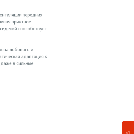
ентиляции передних
чивая приятное
 сидений способствует
рева лобового и
матическая адаптация к
 даже в сильные