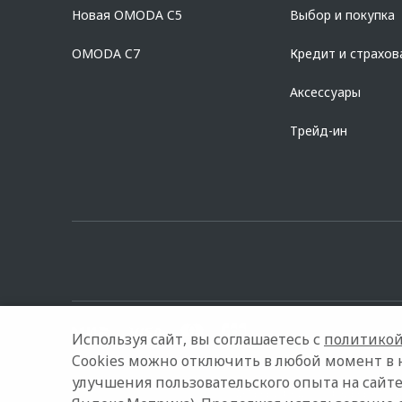
дилерских центрах «Omoda». Изучите все условия кредита в р
Новая OMODA C5
Выбор и покупка
platformId=alfasite
Кредит предоставляет АО Альфа-Банк. ИНН 7
Предложение ограничено и не является публичной офертой.
OMODA C7
Кредит и страхов
Аксессуары
Трейд-ин
Используя сайт, вы соглашаетесь с
политикой
Cookies можно отключить в любой момент в 
улучшения пользовательского опыта на сайте
© 2026 Медведь Альянс
Модельный ряд
Архивные мод