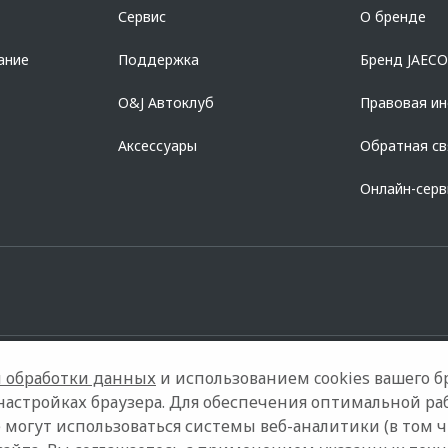
азделе «Кредит на покупку автомобиля у дилера» на сайте банка
https://al
Сервис
О бренде
728168971 ОГРН 1027700067328 место нахождение 107078, г. Москва, ул. Ка
ание
Поддержка
Бренд JAEC
O&J Автоклуб
Правовая и
Аксессуары
Обратная св
Онлайн-сер
 обработки данных
и использованием cookies вашего бр
настройках браузера. Для обеспечения оптимальной ра
 могут использоваться системы веб-аналитики (в том 
ели
Контакты
Правовая информация